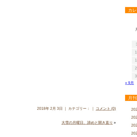
カレ
1
1
2
3
« 9月
月刊
2018年 2月 3日 ｜ カテゴリー： ｜
コメント (0)
20
20
大雪の月曜日、諦めと開き直り
»
20
20