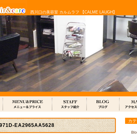
西川口の美容室 カルムラフ 【CALME LAUGH】
カテ
-971D-EA2965AA5628
Blo