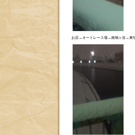
お店→オートレース場→南鳩ヶ谷→東