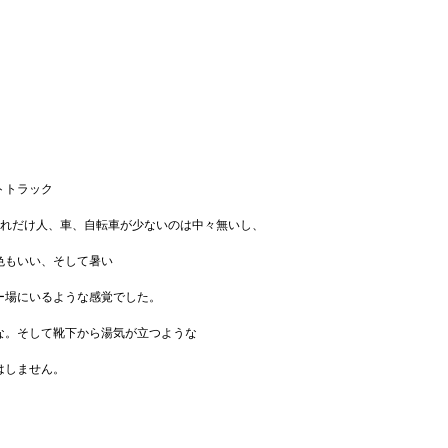
トトラック
あれだけ人、車、自転車が少ないのは中々無いし、
色もいい、そして暑い
ー場にいるような感覚でした。
な。そして靴下から湯気が立つような
はしません。