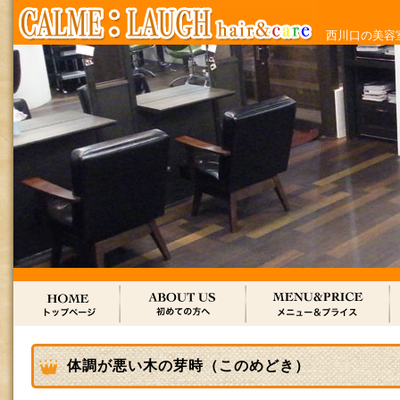
西川口の美容室
体調が悪い木の芽時（このめどき）