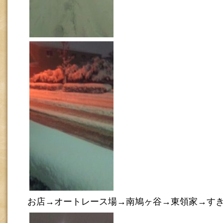
お店→オートレース場→南鳩ヶ谷→東領家→す