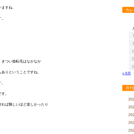
いますね、
カレ
す。
1
2
、きつい捻転毛はなかなか
2
もありということですね。
« 8月
す。
月刊
です。
20
ければ難しいほど楽しかったり
20
20
20
20