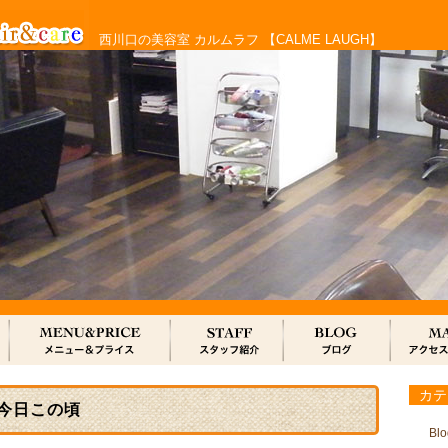
西川口の美容室 カルムラフ 【CALME LAUGH】
カテ
今日この頃
Blo