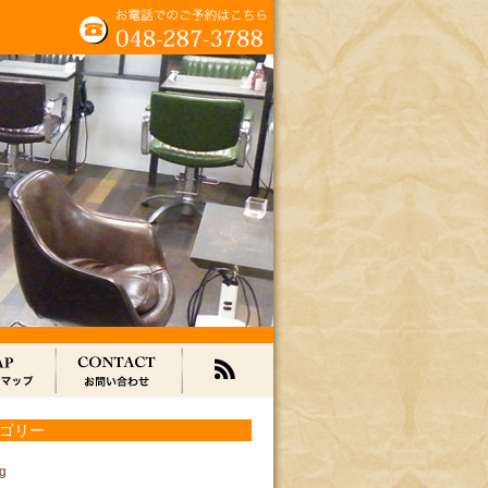
ゴリー
g