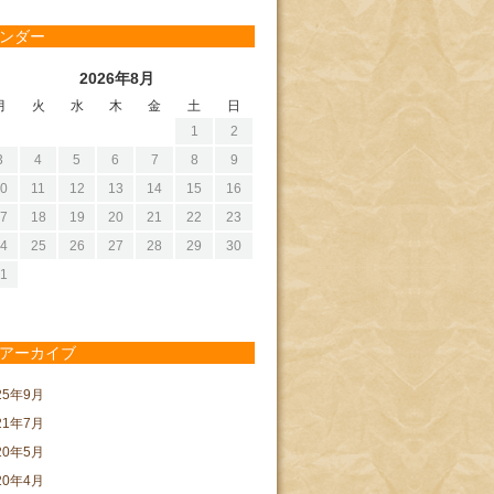
ンダー
2026年8月
月
火
水
木
金
土
日
1
2
3
4
5
6
7
8
9
0
11
12
13
14
15
16
7
18
19
20
21
22
23
4
25
26
27
28
29
30
1
アーカイブ
25年9月
21年7月
20年5月
20年4月