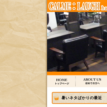
暑いネタばかりの最近