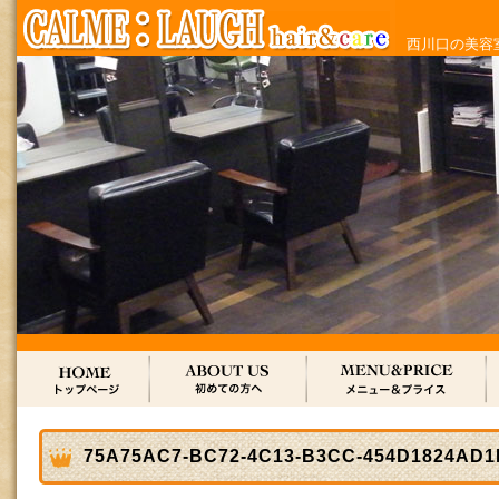
西川口の美容室
75A75AC7-BC72-4C13-B3CC-454D1824AD1