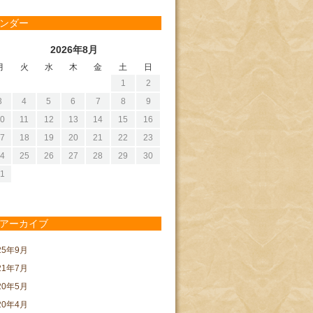
ンダー
2026年8月
月
火
水
木
金
土
日
1
2
3
4
5
6
7
8
9
0
11
12
13
14
15
16
7
18
19
20
21
22
23
4
25
26
27
28
29
30
1
アーカイブ
25年9月
21年7月
20年5月
20年4月