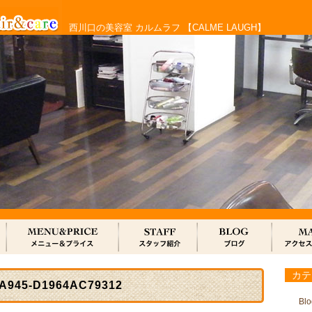
西川口の美容室 カルムラフ 【CALME LAUGH】
カテ
-A945-D1964AC79312
Blo